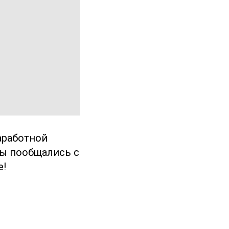
аработной
Мы пообщались с
е!