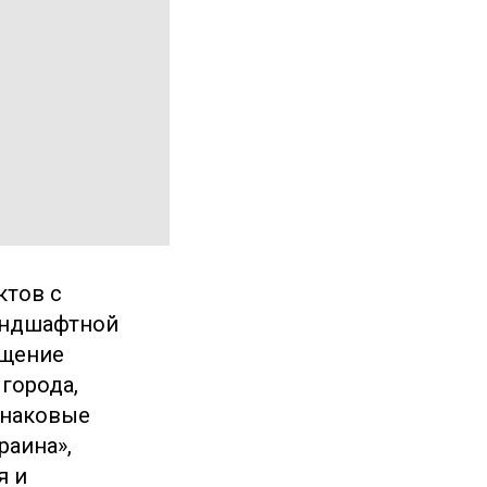
ктов с
андшафтной
ещение
города,
Знаковые
раина»,
я и