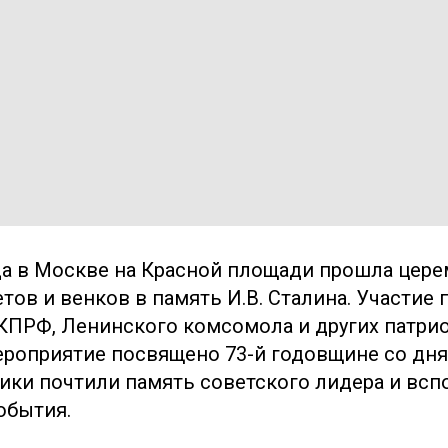
ода в Москве на Красной площади прошла цер
тов и венков в память И.В. Сталина. Участие
КПРФ, Ленинского комсомола и других патри
ероприятие посвящено 73-й годовщине со дня
ники почтили память советского лидера и вс
обытия.