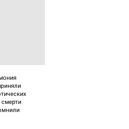
емония
 приняли
отических
 смерти
помнили